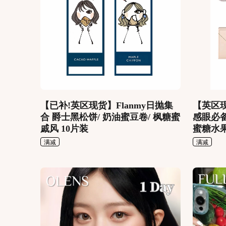
【已补!英区现货】Flanmy日抛集
【英区现货
合 爵士黑松饼/ 奶油蜜豆卷/ 枫糖蜜
感眼必备
戚风 10片装
蜜糖水
满减
满减