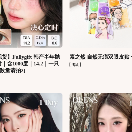
】Fullygift 韩产半年抛
素之然 自然无痕双眼皮贴 
｜含1000度｜14.2｜一只
满减
副数量请拍2]