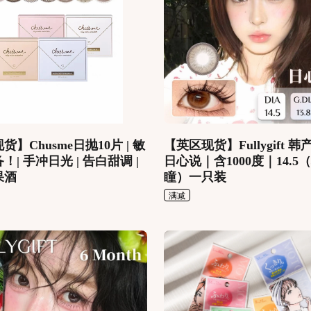
】Chusme日抛10片 | 敏
【英区现货】Fullygift 
！| 手冲日光 | 告白甜调 |
日心说｜含1000度｜14.5
果酒
瞳）一只装
满减