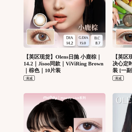
【英区现货】Olens日抛 小鹿棕｜
【英区现货
14.2｜Jisoo同款｜ViViRing Brown
决心定时
｜棕色｜10片装
装 [一
满减
满减