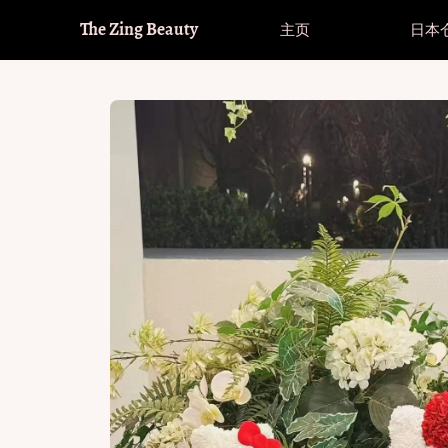
The Zing Beauty
主页
日本
品牌
进入全球购（满£32包邮全球）
品牌
进入全球购（满£32包邮全球）
美
Hot！
Hot！
Fomomy
直径大小
Fomomy
直径大小
美
其
Olens
Olens
睫
14.0-14.1mm 小直径
14.0-14.1mm 小直径
透
Hot！
Hot！
Envie
Envie
美
14.2mm 中等直径
14.2mm 中等直径
散
Moody
Moody
护
14.4-14.5mm 大直径
14.4-14.5mm 大直径
Co
韩系回购榜
韩系回购榜
Kira Fairy
Kira Fairy
Co
Bollycon
Bollycon
Co
Kikicon
Kikicon
Oceangirl
Oceangirl
Serltyca
Serltyca
Cosplay
Cosplay
Doya
Doya