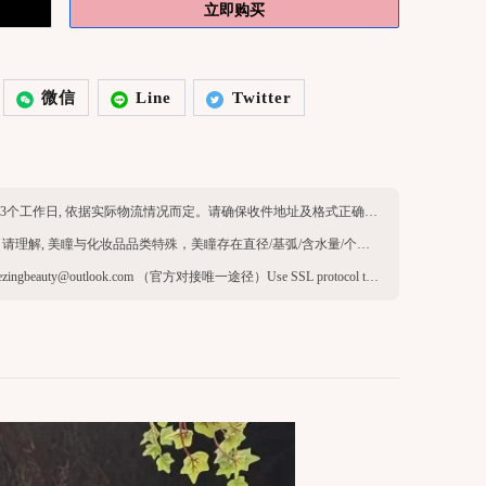
立即购买
微信
Line
Twitter
英区现货：工作日24h发货, 物流时效约1-3个工作日, 依据实际物流情况而定。请确保收件地址及格式正确，收件人名字与公寓注册一致，可正常签收。
由于产品品类特殊，一经售出无法退换（请理解, 美瞳与化妆品品类特殊，美瞳存在直径/基弧/含水量/个人体质/环境等因素，不退不换，介意请勿下单）
官方客服微信：thezing966 官方Email：thezingbeauty@outlook.com （官方对接唯一途径）Use SSL protocol to ensure payment security. When paying online, your payment information is protected.