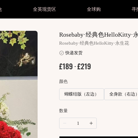
仓
全英现货区
全球购
寻
妆护肤
美妆护肤
美瞳抛型
美瞳抛型
颜色
Rosebaby·经典色HelloKitty
妆护肤所有商品
他专区
美妆护肤所有商品
其他专区
美瞳所有商品
美瞳所有商品
黑色
Rosebaby·经典色HelloKitty·永生花
毛
睫毛
日抛 1 Day
日抛 1 Day
棕色
明片区
透明片区
快递发货
妆
美妆
月抛 1 Month
月抛 1 Month
灰色
光美瞳
散光美瞳
£189
£219
-
肤
护肤
半年/年抛 Year
半年/年抛 Year
蓝色
splay所有商品
Cosplay所有商品
绿色
颜色
splay直邮商品
Cosplay直邮商品
粉紫
蝴蝶结版（左边）
全身款（右边
splay现货商品
Cosplay现货商品
红色
数量
金棕