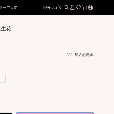
找推广大使
积分商城
颜色
·永生花
黑色
棕色
灰色
加入心愿单
蓝色
绿色
色
粉紫色
）
红色
色
金棕色