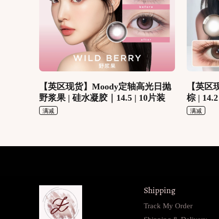
【英区现货】Moody定轴高光日抛
【英区现
野浆果 | 硅水凝胶｜14.5 | 10片装
棕 | 14
满减
满减
Shipping
Track My Order