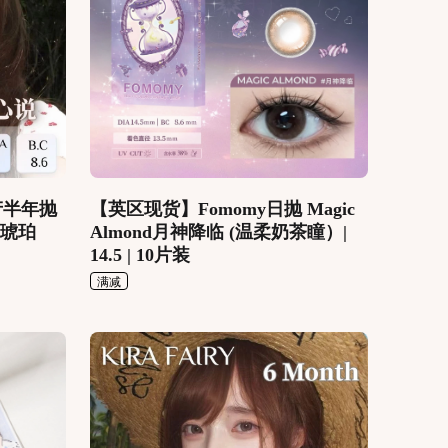
韩产半年抛
【英区现货】Fomomy日抛 Magic
（琥珀
Almond月神降临 (温柔奶茶瞳）|
14.5 | 10片装
满减