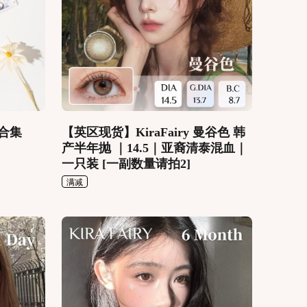
合集
【英区现货】KiraFairy 曼谷色 韩
产半年抛 ｜14.5｜亚裔清泰混血｜
一只装 [一副数量请拍2]
满减