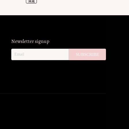
满减
Newsletter signup
SUBSCRIBE