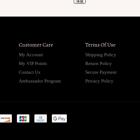
满减
Customer Care
Terms Of Use
My Account
Shipping Policy
My VIP Points
Return Policy
Contact Us
Secure Payment
Ambassador Program
Privacy Policy