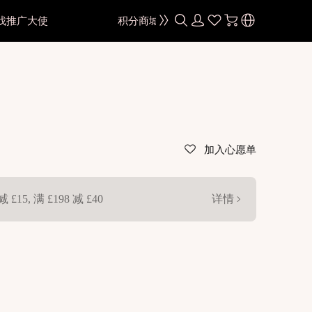
找推广大使
积分商城
颜色
黑色
棕色
灰色
加入心愿单
蓝色
绿色
减 £15, 满 £198 减 £40
详情
色
粉紫色
红色
色
金棕色