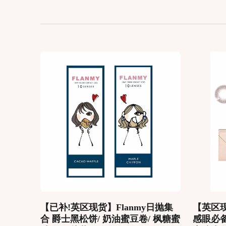
【已补!英区现货】Flanmy日抛集
【英区现货
合 爵士黑松饼/ 奶油蜜豆卷/ 枫糖蜜
感眼必备