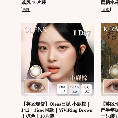
戚风 10片装
蜜糖水
满减
满减
【英区现货】Olens日抛 小鹿棕｜
【英区现货
14.2｜Jisoo同款｜ViViRing Brown
产半年抛
｜棕色｜10片装
一只装 