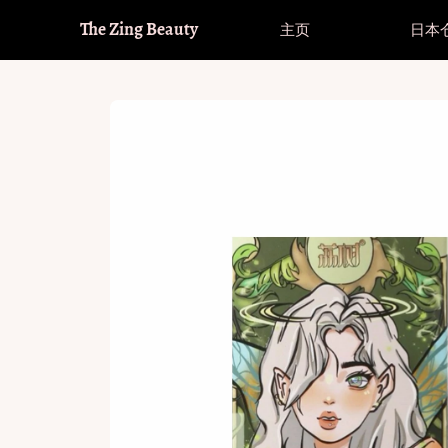
The Zing Beauty
主页
日本
品牌
进入全球购（满£32包邮全球）
品牌
进入全球购（满£32包邮全球）
美
Hot！
Hot！
Fomomy
直径大小
Fomomy
直径大小
美
其
Olens
Olens
睫
14.0-14.1mm 小直径
14.0-14.1mm 小直径
透
Hot！
Hot！
Envie
Envie
美
14.2mm 中等直径
14.2mm 中等直径
散
Moody
Moody
护
14.4-14.5mm 大直径
14.4-14.5mm 大直径
Co
韩系回购榜
韩系回购榜
Kira Fairy
Kira Fairy
Co
Bollycon
Bollycon
Co
Kikicon
Kikicon
Oceangirl
Oceangirl
Serltyca
Serltyca
Cosplay
Cosplay
Doya
Doya