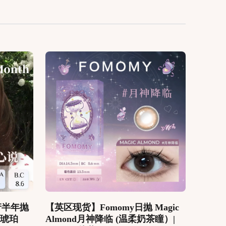
韩产半年抛
【英区现货】Fomomy日抛 Magic
（琥珀
Almond月神降临 (温柔奶茶瞳）|