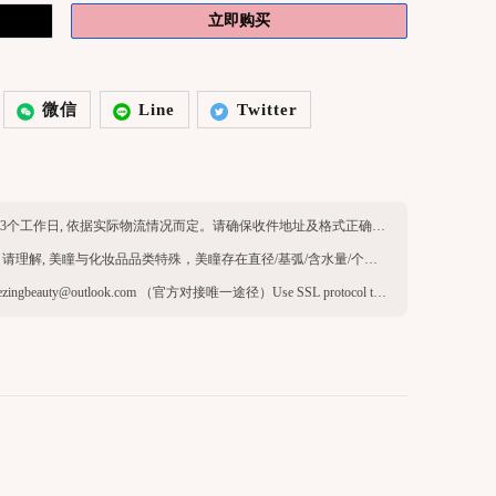
立即购买
微信
Line
Twitter
英区现货：工作日24h发货, 物流时效约1-3个工作日, 依据实际物流情况而定。请确保收件地址及格式正确，收件人名字与公寓注册一致，可正常签收。
由于产品品类特殊，一经售出无法退换（请理解, 美瞳与化妆品品类特殊，美瞳存在直径/基弧/含水量/个人体质/环境等因素，不退不换，介意请勿下单）
官方客服微信：thezing966 官方Email：thezingbeauty@outlook.com （官方对接唯一途径）Use SSL protocol to ensure payment security. When paying online, your payment information is protected.