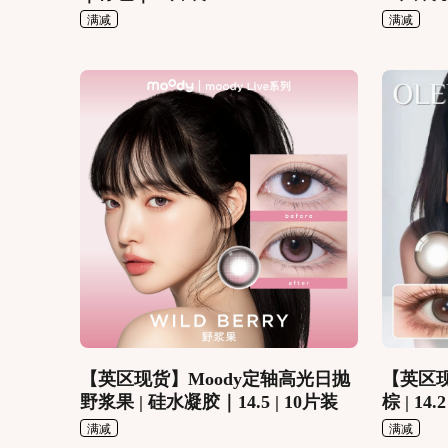
满减
满减
【英区现货】Moody定轴高光日抛
【英区现
野浆果 | 硅水凝胶｜14.5 | 10片装
棕 | 14
满减
满减