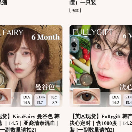
果酒
瞳）一只装
满减
】KiraFairy 曼谷色 韩
【英区现货】Fullygift 
 ｜14.5｜亚裔清泰混血｜
决心定时｜含1000度｜14.
[一副数量请拍2]
装 [一副数量请拍2]