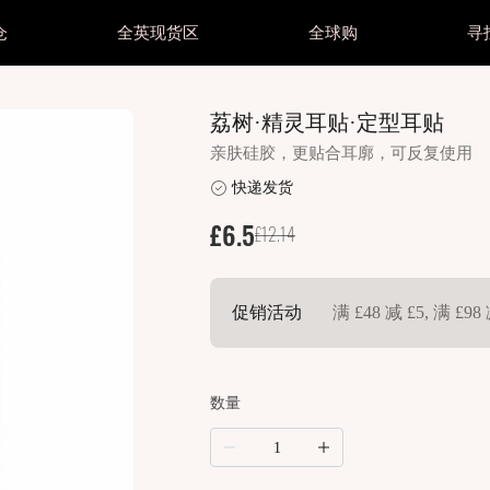
仓
全英现货区
全球购
寻
妆护肤
美妆护肤
美瞳抛型
美瞳抛型
颜色
荔树·精灵耳贴·定型耳贴
妆护肤所有商品
他专区
美妆护肤所有商品
其他专区
美瞳所有商品
美瞳所有商品
黑色
亲肤硅胶，更贴合耳廓，可反复使用
毛
睫毛
日抛 1 Day
日抛 1 Day
棕色
明片区
透明片区
快递发货
妆
美妆
月抛 1 Month
月抛 1 Month
灰色
光美瞳
散光美瞳
£6.5
£12.14
肤
护肤
半年/年抛 Year
半年/年抛 Year
蓝色
splay所有商品
Cosplay所有商品
绿色
splay直邮商品
Cosplay直邮商品
促销活动
满 £48 减 £5, 满 £98 
粉紫
splay现货商品
Cosplay现货商品
红色
数量
金棕