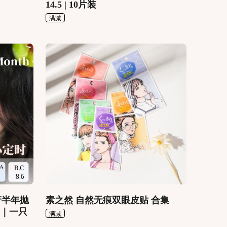
14.5 | 10片装
满减
韩产半年抛
素之然 自然无痕双眼皮贴 合集
2｜一只
满减