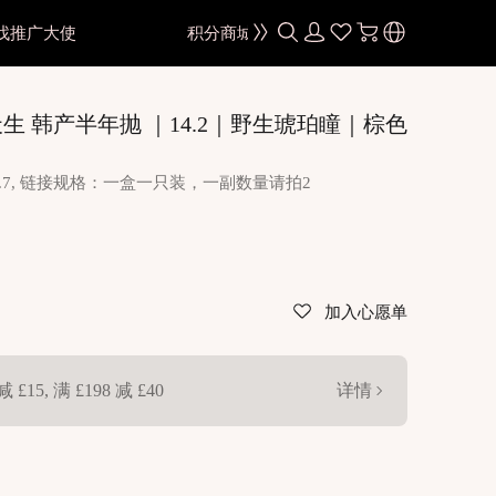
找推广大使
积分商城
颜色
造天生 韩产半年抛 ｜14.2｜野生琥珀瞳｜棕色
黑色
棕色
 BC:8.7, 链接规格：一盒一只装，一副数量请拍2
灰色
蓝色
绿色
加入心愿单
色
粉紫色
红色
减 £15, 满 £198 减 £40
详情
色
金棕色