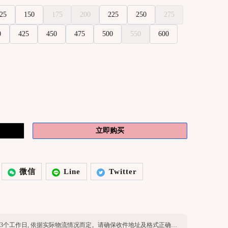
25
150
175
200
225
250
275
0
425
450
475
500
550
600
立即购买
微信
Line
Twitter
英区现货：工作日24h发货, 物流时效约1-3个工作日, 依据实际物流情况而定。请确保收件地址及格式正确，收件人名字与公寓注册一致，可正常签收。