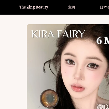
The Zing Beauty
主页
日本
品牌
进入全球购（满£32包邮全球）
品牌
进入全球购（满£32包邮全球）
美
Hot！
Hot！
Fomomy
直径大小
Fomomy
直径大小
美
其
Olens
Olens
睫
14.0-14.1mm 小直径
14.0-14.1mm 小直径
透
Hot！
Hot！
Envie
Envie
美
14.2mm 中等直径
14.2mm 中等直径
散
Moody
Moody
护
14.4-14.5mm 大直径
14.4-14.5mm 大直径
Co
韩系回购榜
韩系回购榜
Kira Fairy
Kira Fairy
Co
Bollycon
Bollycon
Co
Kikicon
Kikicon
Oceangirl
Oceangirl
Serltyca
Serltyca
Cosplay
Cosplay
Doya
Doya