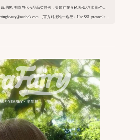
由于产品品类特殊，一经售出无法退换（请理解, 美瞳与化妆品品类特殊，美瞳存在直径/基弧/含水量/个人体质/环境等因素，不退不换，介意请勿下单）
官方客服微信：thezing966 官方Email：thezingbeauty@outlook.com （官方对接唯一途径）Use SSL protocol to ensure payment security. When paying online, your payment information is protected.