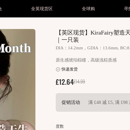
仓
全英现货区
全球购
寻
妆护肤
美妆护肤
美瞳抛型
美瞳抛型
颜色
【英区现货】KiraFairy塑
妆护肤所有商品
他专区
美妆护肤所有商品
其他专区
美瞳所有商品
美瞳所有商品
黑色
｜一只装
毛
睫毛
日抛 1 Day
日抛 1 Day
棕色
明片区
透明片区
DIA：14.2mm，GDIA：13.6mm,
妆
美妆
月抛 1 Month
月抛 1 Month
灰色
光美瞳
散光美瞳
原生感琥珀棕瞳，高级浅棕质感
肤
护肤
半年/年抛 Year
半年/年抛 Year
蓝色
splay所有商品
Cosplay所有商品
快递发货
绿色
splay直邮商品
Cosplay直邮商品
£12.64
£14.99
粉紫
splay现货商品
Cosplay现货商品
红色
促销活动
满 £48 减 £5, 满 £98 
金棕
度数