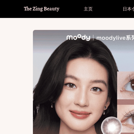
The Zing Beauty
主页
日本
品牌
进入全球购（满£32包邮全球）
品牌
进入全球购（满£32包邮全球）
美
Hot！
Hot！
Fomomy
直径大小
Fomomy
直径大小
美
其
Olens
Olens
睫
14.0-14.1mm 小直径
14.0-14.1mm 小直径
透
Hot！
Hot！
Envie
Envie
美
14.2mm 中等直径
14.2mm 中等直径
散
Moody
Moody
护
14.4-14.5mm 大直径
14.4-14.5mm 大直径
Co
韩系回购榜
韩系回购榜
Kira Fairy
Kira Fairy
Co
Bollycon
Bollycon
Co
Kikicon
Kikicon
Oceangirl
Oceangirl
Serltyca
Serltyca
Cosplay
Cosplay
Doya
Doya