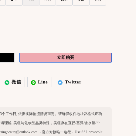
立即购买
微信
Line
Twitter
英区现货：工作日24h发货, 物流时效约1-3个工作日, 依据实际物流情况而定。请确保收件地址及格式正确，收件人名字与公寓注册一致，可正常签收。
由于产品品类特殊，一经售出无法退换（请理解, 美瞳与化妆品品类特殊，美瞳存在直径/基弧/含水量/个人体质/环境等因素，不退不换，介意请勿下单）
官方客服微信：thezing966 官方Email：thezingbeauty@outlook.com （官方对接唯一途径）Use SSL protocol to ensure payment security. When paying online, your payment information is protected.