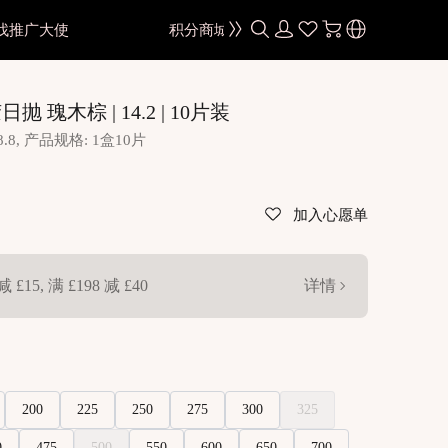
找推广大使
积分商城
颜色
瑰木棕 | 14.2 | 10片装
黑色
8.8, 产品规格: 1盒10片
棕色
灰色
加入心愿单
蓝色
绿色
减 £15, 满 £198 减 £40
详情
色
粉紫色
红色
色
金棕色
200
225
250
275
300
325
0
475
500
550
600
650
700