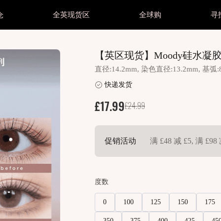
仓
全英现货区
全球购
寻
妆护肤
美妆护肤
美瞳抛型
美瞳抛型
颜色
【英区现货】Moody硅水凝胶日抛 
妆护肤所有商品
他专区
美妆护肤所有商品
其他专区
美瞳所有商品
美瞳所有商品
黑色
直径:14.2mm, 染色直径:13.2mm, 基弧:
毛
睫毛
日抛 1 Day
日抛 1 Day
棕色
明片区
透明片区
快递发货
妆
美妆
月抛 1 Month
月抛 1 Month
灰色
光美瞳
散光美瞳
£17.99
£24.99
肤
护肤
半年/年抛 Year
半年/年抛 Year
蓝色
splay所有商品
Cosplay所有商品
绿色
splay直邮商品
Cosplay直邮商品
促销活动
满 £48 减 £5, 满 £98 
粉紫
splay现货商品
Cosplay现货商品
红色
度数
金棕
0
100
125
150
175
350
375
400
425
45