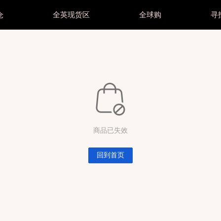
仓
全英现货区
全球购
寻
妆护肤
美妆护肤
美瞳抛型
美瞳抛型
颜色
妆护肤所有商品
他专区
美妆护肤所有商品
其他专区
美瞳所有商品
美瞳所有商品
黑色
毛
睫毛
日抛 1 Day
日抛 1 Day
棕色
明片区
透明片区
妆
美妆
月抛 1 Month
月抛 1 Month
灰色
光美瞳
散光美瞳
肤
护肤
半年/年抛 Year
半年/年抛 Year
蓝色
splay所有商品
Cosplay所有商品
绿色
商品已失效
splay直邮商品
Cosplay直邮商品
粉紫
splay现货商品
Cosplay现货商品
回到首页
红色
金棕