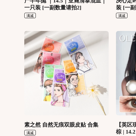
产半年抛 ｜14.5｜亚裔清泰混血｜
决心定时
一只装 [一副数量请拍2]
装 [一
满减
满减
素之然 自然无痕双眼皮贴 合集
【英区现
棕 | 14
满减