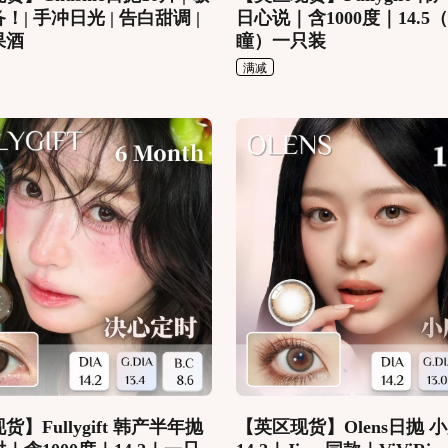
！| 手冲日光 | 告白甜调 |
日心说｜含1000度｜14.5
果酒
瞳）一只装
满减
】Fullygift 韩产半年抛
【英区现货】Olens日抛 