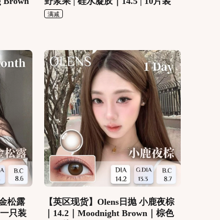
 Brown
野浆果 | 硅水凝胶｜14.5 | 10片装
满减
黑金松露
【英区现货】Olens日抛 小鹿夜棕
｜一只装
｜14.2｜Moodnight Brown｜棕色