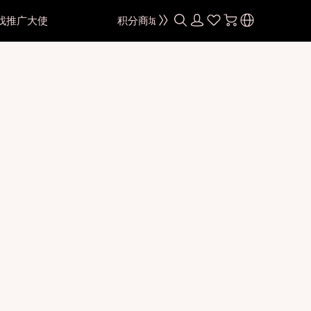
找推广大使
积分商城
颜色
黑色
棕色
灰色
蓝色
绿色
色
粉紫色
红色
色
金棕色