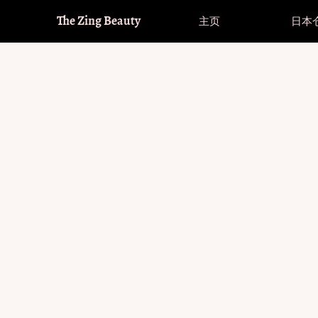
The Zing Beauty
主页
日本
品牌
进入全球购（满£32包邮全球）
品牌
进入全球购（满£32包邮全球）
美
Hot！
Hot！
Fomomy
直径大小
Fomomy
直径大小
美
其
Olens
Olens
睫
14.0-14.1mm 小直径
14.0-14.1mm 小直径
透
Hot！
Hot！
Envie
Envie
美
14.2mm 中等直径
14.2mm 中等直径
散
Moody
Moody
护
14.4-14.5mm 大直径
14.4-14.5mm 大直径
Co
韩系回购榜
韩系回购榜
Kira Fairy
Kira Fairy
Co
Bollycon
Bollycon
Co
Kikicon
Kikicon
Oceangirl
Oceangirl
Serltyca
Serltyca
Cosplay
Cosplay
Doya
Doya