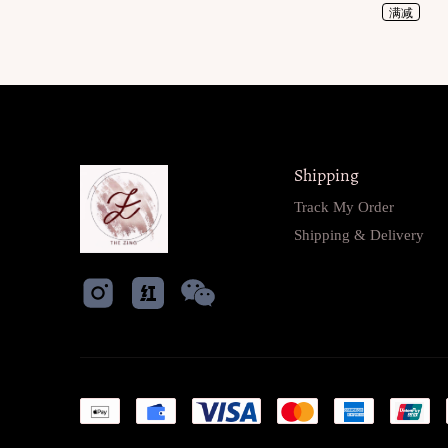
满减
Shipping
Track My Order
Shipping & Delivery