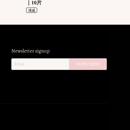
｜10片
满减
Newsletter signup
SUBSCRIBE